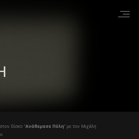
Η
στον δίσκο ”
Ανάθεμασε Πόλη
” με τον Μιχάλη
ν.