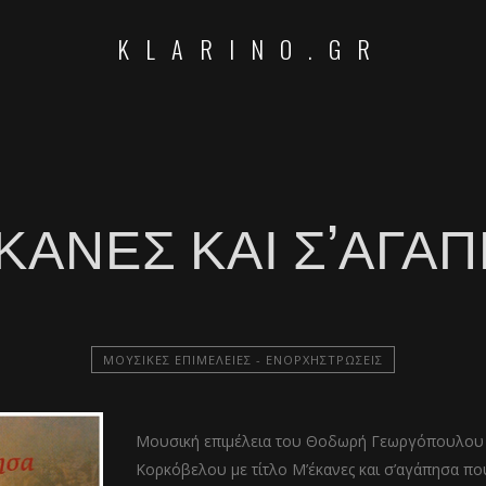
KLARINO.GR
ΚΑΝΕΣ ΚΑΙ Σ’ΑΓΆ
ΜΟΥΣΙΚΈΣ ΕΠΙΜΈΛΕΙΕΣ - ΕΝΟΡΧΗΣΤΡΏΣΕΙΣ
Μουσική επιμέλεια του Θοδωρή Γεωργόπουλου 
Κορκόβελου με τίτλο Μ’έκανες και σ’αγάπησα πο